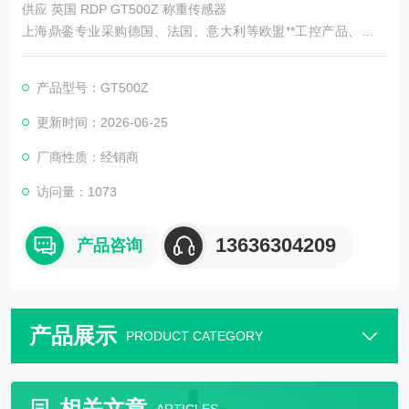
供应 英国 RDP GT500Z 称重传感器
上海鼎銮专业采购德国、法国、意大利等欧盟**工控产品、源头
供应欧洲工控备件
产品型号：GT500Z
1、总部位于德国杜塞尔多夫-全**工业产品的重要工业城、德国
工业的大动脉
更新时间：2026-06-25
厂商性质：经销商
2、厂家询价报价，享受德国本国企业的价格折扣，价格在国内市
场上更具优势！
访问量：1073
13636304209
产品咨询
产品展示
PRODUCT CATEGORY
相关文章