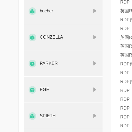
RDP
bucher
英国R
RDP
RDP
CONZELLA
英国R
英国R
英国R
PARKER
RDP
RDP
RDP
EGE
RDP
RDP
RDP
SPIETH
RDP
RDP