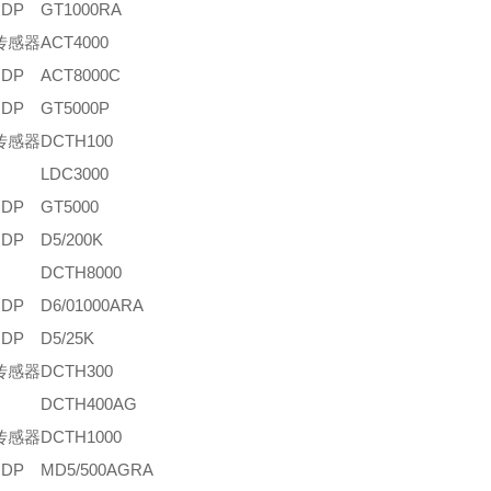
DP
GT1000RA
传感器
ACT4000
DP
ACT8000C
DP
GT5000P
传感器
DCTH100
LDC3000
DP
GT5000
DP
D5/200K
DCTH8000
DP
D6/01000ARA
DP
D5/25K
传感器
DCTH300
DCTH400AG
传感器
DCTH1000
DP
MD5/500AGRA