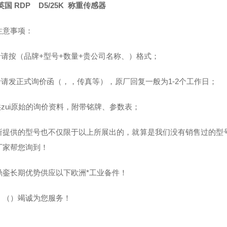
英国 RDP D5/25K 称重传感器
价注意事项：
询价请按（品牌+型号+数量+贵公司名称、）格式；
询价请发正式询价函（，，传真等），原厂回复一般为1-2个工作日
供zui原始的询价资料，附带铭牌、参数表；
所提供的型号也不仅限于以上所展出的，就算是我们没有销售过的型
厂家帮您询到！
鼎銮长期优势供应以下欧洲*工业备件！
：（）竭诚为您服务！
）