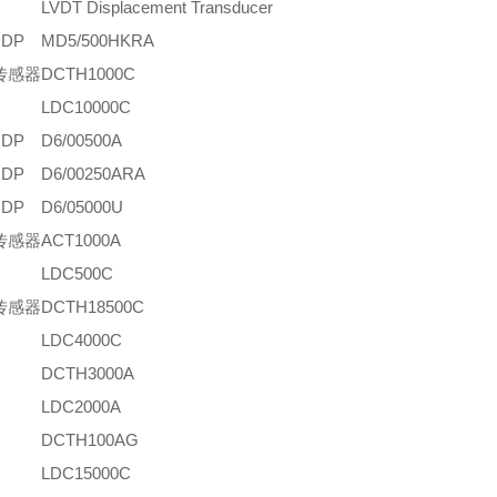
LVDT Displacement Transducer
DP
MD5/500HKRA
传感器
DCTH1000C
LDC10000C
DP
D6/00500A
DP
D6/00250ARA
DP
D6/05000U
传感器
ACT1000A
LDC500C
传感器
DCTH18500C
LDC4000C
DCTH3000A
LDC2000A
DCTH100AG
LDC15000C