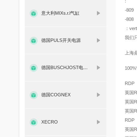
:
-809
意大利MIXs.r.l气缸
-80
：vert
我们
德国PULS开关电源
上海
德国BUSCHJOST电磁阀
10
RDP
英国R
德国COGNEX
英国R
英国R
RDP
XECRO
英国R