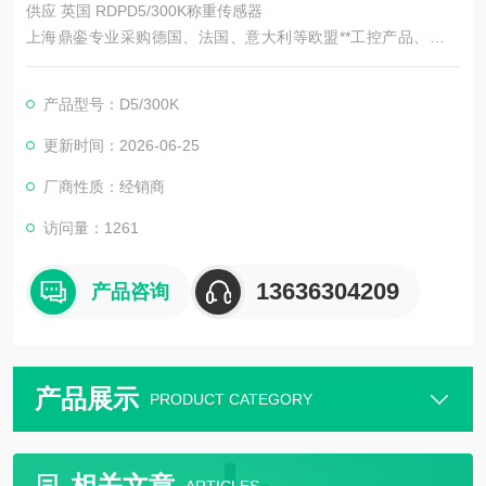
供应 英国 RDPD5/300K称重传感器
上海鼎銮专业采购德国、法国、意大利等欧盟**工控产品、源头
供应欧洲工控备件
产品型号：D5/300K
1、总部位于德国杜塞尔多夫-全**工业产品的重要工业城、德国
工业的大动脉
更新时间：2026-06-25
厂商性质：经销商
2、厂家询价报价，享受德国本国企业的价格折扣，价格在国内市
场上更具优势！
访问量：1261
13636304209
产品咨询
产品展示
PRODUCT CATEGORY
相关文章