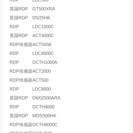
英国RDP
GT500XRA
英国RDP
D5/25HK
RDP
LDC1000C
英国RDP
ACT4000C
RDP传感器
ACT500A
RDP
LDC8000C
RDP
DCTH1000A
RDP传感器
ACT2000
RDP传感器
ACT500
RDP
LDC8000
英国RDP
D6/02500ARA
RDP
DCTH4000
英国RDP
MD5/500HK
RDP传感器
DCTH8000C