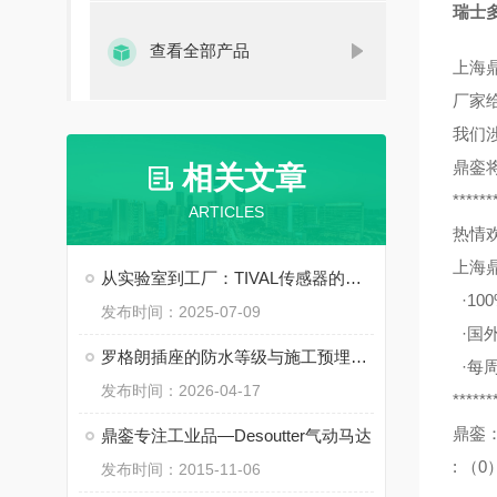
瑞士多
查看全部产品
上海
厂家
我们
鼎銮
相关文章
******
ARTICLES
热情
上海
从实验室到工厂：TIVAL传感器的广泛应用
·10
发布时间：2025-07-09
·国
罗格朗插座的防水等级与施工预埋要点
·每
发布时间：2026-04-17
******
鼎銮
鼎銮专注工业品—Desoutter气动马达
: （0
发布时间：2015-11-06