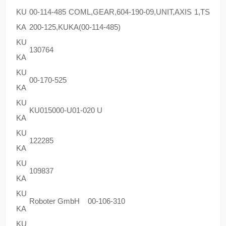
KU
00-114-485 COML,GEAR,604-190-09,UNIT,AXIS 1,TS
KA
200-125,KUKA(00-114-485)
KU
130764
KA
KU
00-170-525
KA
KU
KU015000-U01-020 U
KA
KU
122285
KA
KU
109837
KA
KU
Roboter GmbH 00-106-310
KA
KU