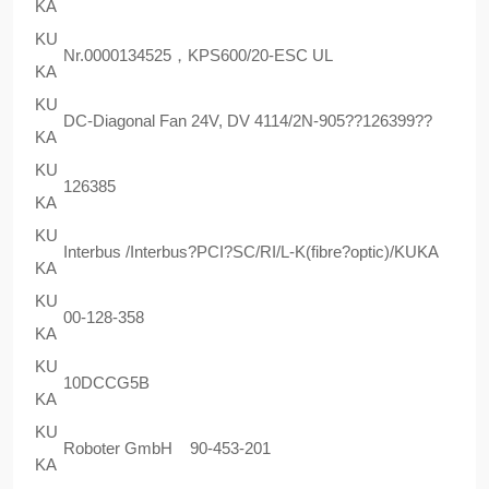
KA
KU
Nr.0000134525，KPS600/20-ESC UL
KA
KU
DC-Diagonal Fan 24V, DV 4114/2N-905??126399??
KA
KU
126385
KA
KU
Interbus /Interbus?PCI?SC/RI/L-K(fibre?optic)/KUKA
KA
KU
00-128-358
KA
KU
10DCCG5B
KA
KU
Roboter GmbH 90-453-201
KA