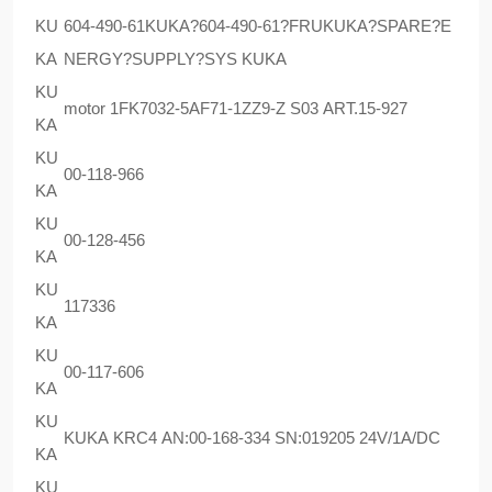
KU
604-490-61KUKA?604-490-61?FRUKUKA?SPARE?E
KA
NERGY?SUPPLY?SYS KUKA
KU
motor 1FK7032-5AF71-1ZZ9-Z S03 ART.15-927
KA
KU
00-118-966
KA
KU
00-128-456
KA
KU
117336
KA
KU
00-117-606
KA
KU
KUKA KRC4 AN:00-168-334 SN:019205 24V/1A/DC
KA
KU