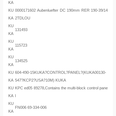
KA
KU
0000171602 Aubenluefter DC 190mm RER 190-39/14
KA
2TDLOU
KU
131493
KA
KU
115723
KA
KU
134525
KA
KU
604-490-15KUKA?CONTROL?PANEL?(KUKA00130-
KA
547?KCP2?USA?10M) KUKA
KU
KPC ed05 89278,Contains the multi-block control pane
KA
l
KU
FN006 69-334-006
KA