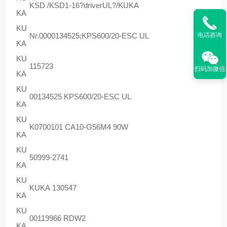
KSD /KSD1-16?driverUL?/KUKA
KA
KU
电话咨询
Nr.0000134525;KPS600/20-ESC UL
KA
KU
115723
扫码加微信
KA
KU
00134525 KPS600/20-ESC UL
KA
KU
K0700101 CA10-G56M4 90W
KA
KU
50999-2741
KA
KU
KUKA 130547
KA
KU
00119966 RDW2
KA