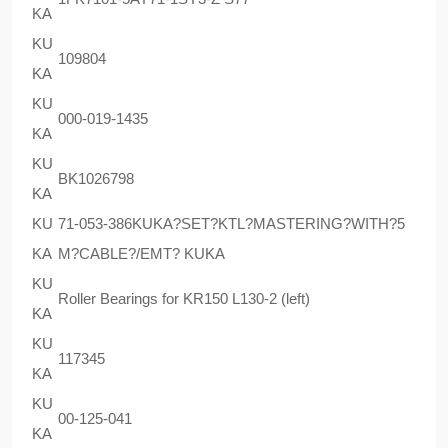
KA
KU
109804
KA
KU
000-019-1435
KA
KU
BK1026798
KA
KU
71-053-386KUKA?SET?KTL?MASTERING?WITH?5
KA
M?CABLE?/EMT? KUKA
KU
Roller Bearings for KR150 L130-2 (left)
KA
KU
117345
KA
KU
00-125-041
KA