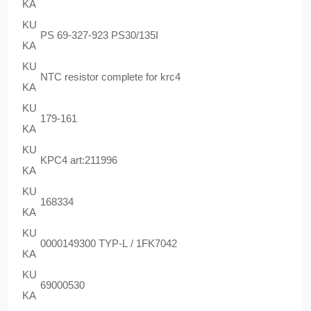
KA
KU
PS 69-327-923 PS30/135I
KA
KU
NTC resistor complete for krc4
KA
KU
179-161
KA
KU
KPC4 art:211996
KA
KU
168334
KA
KU
0000149300 TYP-L / 1FK7042
KA
KU
69000530
KA