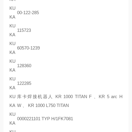
KU
00-122-285
KA
KU
115723
KA
KU
60570-1239
KA
KU
128360
KA
KU
122285
KA
KU
库卡焊接机器人 KR 1000 TITAN F 、KR 5 arc H
KA
W 、 KR 1000 L750 TITAN
KU
0000221101 TYP H/1FK7081
KA
KU