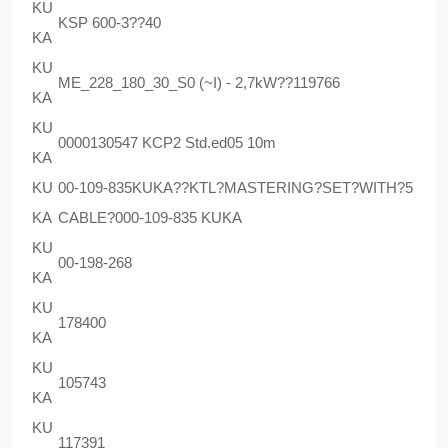
KU
KSP 600-3??40
KA
KU
ME_228_180_30_S0 (~I) - 2,7kW??119766
KA
KU
0000130547 KCP2 Std.ed05 10m
KA
KU
00-109-835KUKA??KTL?MASTERING?SET?WITH?5
KA
CABLE?000-109-835 KUKA
KU
00-198-268
KA
KU
178400
KA
KU
105743
KA
KU
117391