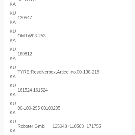
KA
KU
130547
KA
KU
OMTW03-253
KA
KU
180812
KA
KU
TYRE:Reselverbox,Articel-no.00-138-219
KA
KU
161524 161524
KA
KU
00-100-295 00100295
KA
KU
Roboter GmbH 125043+110568+171755
KA