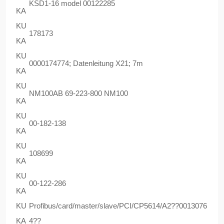
KSD1-16 model 00122285
KA
KU
178173
KA
KU
0000174774; Datenleitung X21; 7m
KA
KU
NM100AB 69-223-800 NM100
KA
KU
00-182-138
KA
KU
108699
KA
KU
00-122-286
KA
KU
Profibus/card/master/slave/PCI/CP5614/A2??0013076
KA
4??