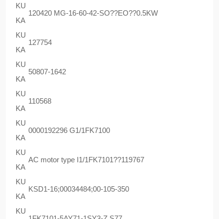
KU
120420 MG-16-60-42-SO??EO??0.5KW
KA
KU
127754
KA
KU
50807-1642
KA
KU
110568
KA
KU
0000192296 G1/1FK7100
KA
KU
AC motor type I1/1FK7101??119767
KA
KU
KSD1-16;00034484;00-105-350
KA
KU
1FK7101-5AY71-1SY3-Z S77