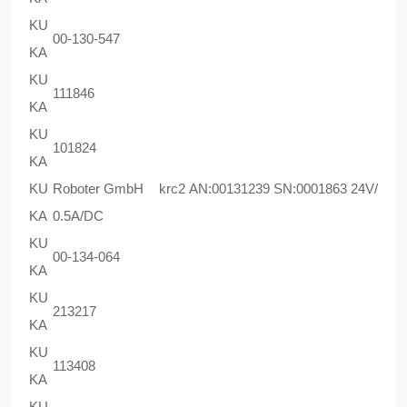
KU
00-130-547
KA
KU
111846
KA
KU
101824
KA
KU
Roboter GmbH krc2 AN:00131239 SN:0001863 24V/
KA
0.5A/DC
KU
00-134-064
KA
KU
213217
KA
KU
113408
KA
KU