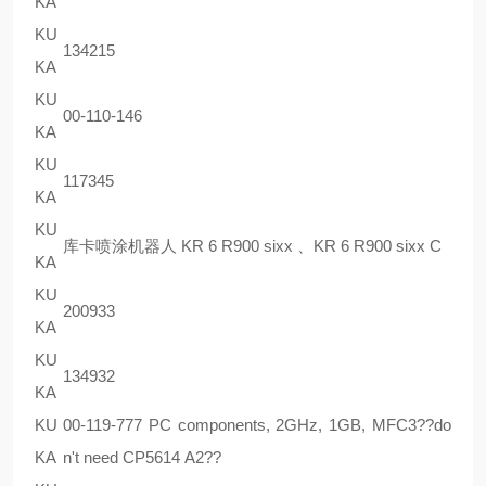
KA
KU
134215
KA
KU
00-110-146
KA
KU
117345
KA
KU
库卡喷涂机器人 KR 6 R900 sixx 、KR 6 R900 sixx C
KA
KU
200933
KA
KU
134932
KA
KU
00-119-777 PC components, 2GHz, 1GB, MFC3??do
KA
n't need CP5614 A2??