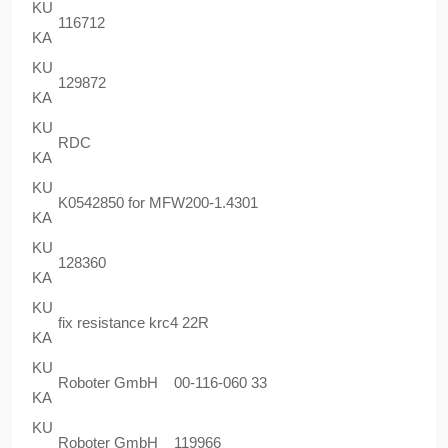
KU
116712
KA
KU
129872
KA
KU
RDC
KA
KU
K0542850 for MFW200-1.4301
KA
KU
128360
KA
KU
fix resistance krc4 22R
KA
KU
Roboter GmbH 00-116-060 33
KA
KU
Roboter GmbH 119966