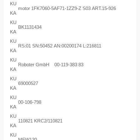
KU
motor 1FK7060-5AF71-1ZZ9-Z S03 ART.15-926
KA
KU
BK1131434
KA
KU
RS:01 SN:50452 AN:00200174 L:216811
KA
KU
Roboter GmbH 00-119-383 83
KA
KU
69000527
KA
KU
00-106-798
KA
KU
110821 KRC2/110821
KA
KU
MFW120