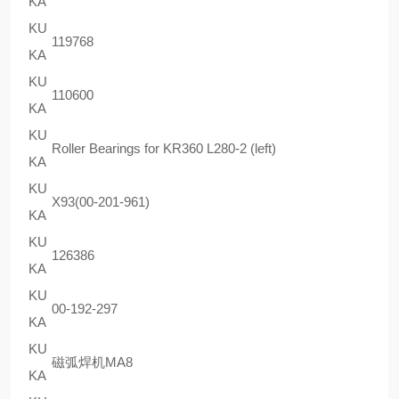
KA
KU
119768
KA
KU
110600
KA
KU
Roller Bearings for KR360 L280-2 (left)
KA
KU
X93(00-201-961)
KA
KU
126386
KA
KU
00-192-297
KA
KU
磁弧焊机MA8
KA