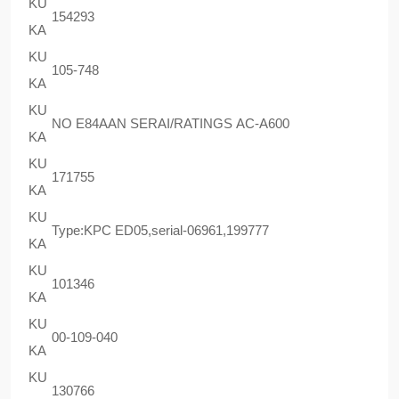
KU
154293
KA
KU
105-748
KA
KU
NO E84AAN SERAI/RATINGS AC-A600
KA
KU
171755
KA
KU
Type:KPC ED05,serial-06961,199777
KA
KU
101346
KA
KU
00-109-040
KA
KU
130766