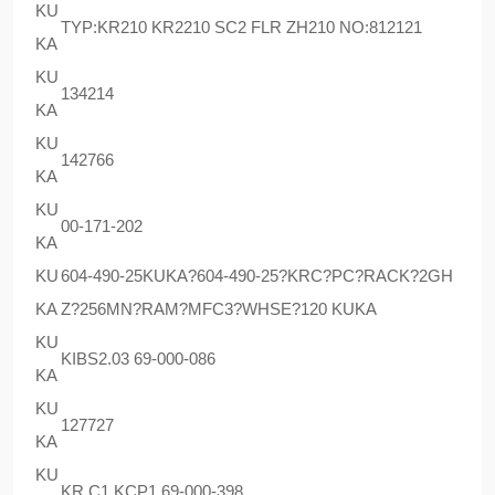
KU
TYP:KR210 KR2210 SC2 FLR ZH210 NO:812121
KA
KU
134214
KA
KU
142766
KA
KU
00-171-202
KA
KU
604-490-25KUKA?604-490-25?KRC?PC?RACK?2GH
KA
Z?256MN?RAM?MFC3?WHSE?120 KUKA
KU
KIBS2.03 69-000-086
KA
KU
127727
KA
KU
KR C1 KCP1 69-000-398