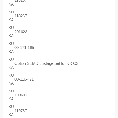
118267
KA
KU
118267
KA
KU
201623
KA
KU
00-171-195
KA
KU
Option SEMD Justage Set for KR C2
KA
KU
00-116-471
KA
KU
108601
KA
KU
119767
KA