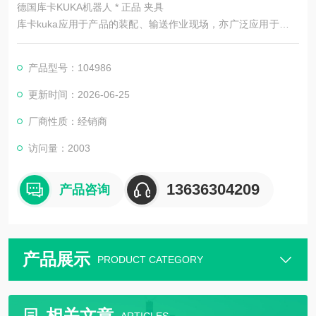
德国库卡KUKA机器人 * 正品 夹具
库卡kuka应用于产品的装配、输送作业现场，亦广泛应用于其他
行业的输送系统以及无人化作业现场，并能作为暂存及物流的重
要外围设备与主机设备进行灵活搭配，方便运用。应用于产品涉
产品型号：104986
及的行业：中小型家电、电子、电器、机电产品、仪器仪表、五
金工具、玩具、日用化工及食品等行业产品的总装、部装、检
更新时间：2026-06-25
测、调试及输送流水作业上。
厂商性质：经销商
访问量：2003
13636304209
产品咨询
产品展示
PRODUCT CATEGORY
相关文章