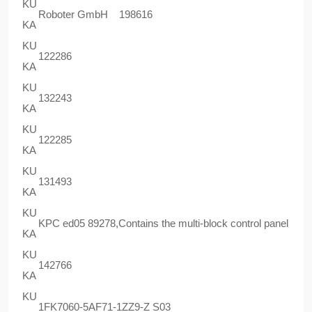
KU
Roboter GmbH 198616
KA
KU
122286
KA
KU
132243
KA
KU
122285
KA
KU
131493
KA
KU
KPC ed05 89278,Contains the multi-block control panel
KA
KU
142766
KA
KU
1FK7060-5AF71-1ZZ9-Z S03