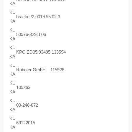
KA
KU
bracket/2 0019 95 02 3
KA
KU
50976-3291L06
KA
KU
KPC ED05 93495 133594
KA
KU
Roboter GmbH 115926
KA
KU
109363
KA
KU
00-246-872
KA
KU
63122015
KA