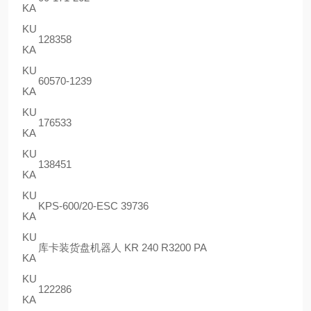
KA
KU
128358
KA
KU
60570-1239
KA
KU
176533
KA
KU
138451
KA
KU
KPS-600/20-ESC 39736
KA
KU
库卡装货盘机器人 KR 240 R3200 PA
KA
KU
122286
KA