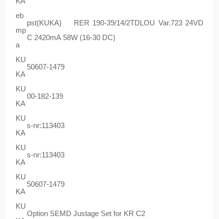
KA
eb
pst(KUKA) RER 190-39/14/2TDLOU Var.723 24VD
mp
C 2420mA 58W (16-30 DC)
a
KU
50607-1479
KA
KU
00-182-139
KA
KU
s-nr:113403
KA
KU
s-nr:113403
KA
KU
50607-1479
KA
KU
Option SEMD Justage Set for KR C2