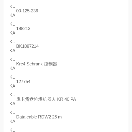
KU
00-125-236
KA
KU
198213
KA
KU
BK1087214
KA
KU
Krc4 Schrank 控制器
KA
KU
127754
KA
KU
库卡货盘堆垛机器人 KR 40 PA
KA
KU
Data cable RDW2 25 m
KA
KU