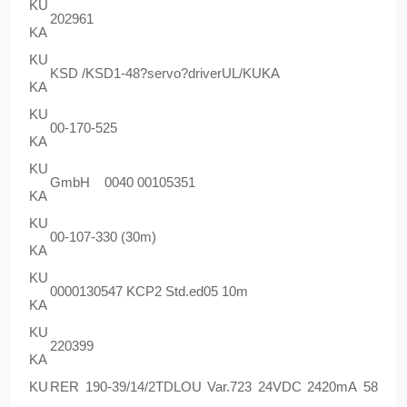
KU
202961
KA
KU
KSD /KSD1-48?servo?driverUL/KUKA
KA
KU
00-170-525
KA
KU
GmbH 0040 00105351
KA
KU
00-107-330 (30m)
KA
KU
0000130547 KCP2 Std.ed05 10m
KA
KU
220399
KA
KU
RER 190-39/14/2TDLOU Var.723 24VDC 2420mA 58