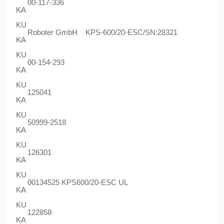
00-117-336
KA
KU
Roboter GmbH KPS-600/20-ESC/SN:28321
KA
KU
00-154-293
KA
KU
125041
KA
KU
50999-2518
KA
KU
126301
KA
KU
00134525 KPS600/20-ESC UL
KA
KU
122858
KA