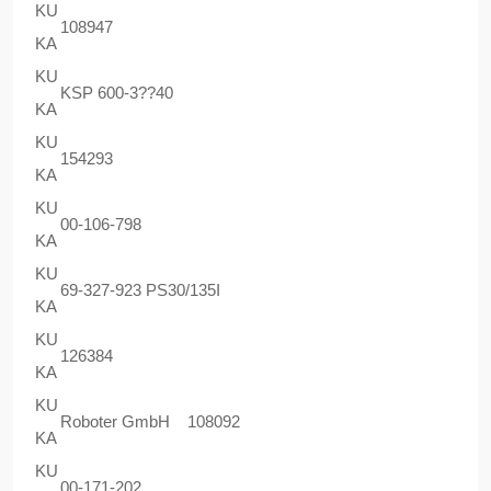
KU
108947
KA
KU
KSP 600-3??40
KA
KU
154293
KA
KU
00-106-798
KA
KU
69-327-923 PS30/135I
KA
KU
126384
KA
KU
Roboter GmbH 108092
KA
KU
00-171-202