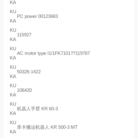
KA
KU
PC power 00123683
KA
KU
115927
KA
KU
AC motor type I1/1FK7101??119767
KA
KU
50326-1422
KA
KU
106420
KA
KU
机器人手臂 KR 60-3
KA
KU
库卡搬运机器人 KR 500-3 MT
KA