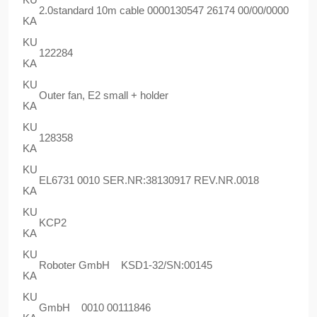
2.0standard 10m cable 0000130547 26174 00/00/0000
KA
KU
122284
KA
KU
Outer fan, E2 small + holder
KA
KU
128358
KA
KU
EL6731 0010 SER.NR:38130917 REV.NR.0018
KA
KU
KCP2
KA
KU
Roboter GmbH KSD1-32/SN:00145
KA
KU
GmbH 0010 00111846