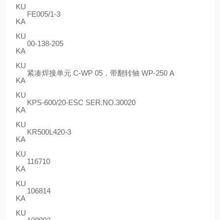
KU
FE005/1-3
KA
KU
00-138-205
KA
KU
紧凑焊接单元 C-WP 05，带翻转轴 WP-250 A
KA
KU
KPS-600/20-ESC SER.NO.30020
KA
KU
KR500L420-3
KA
KU
116710
KA
KU
106814
KA
KU