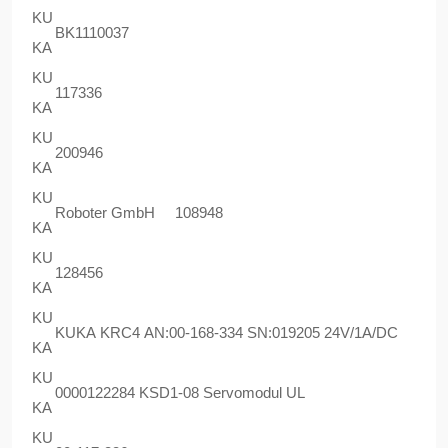
KU
BK1110037
KA
KU
117336
KA
KU
200946
KA
KU
Roboter GmbH 108948
KA
KU
128456
KA
KU
KUKA KRC4 AN:00-168-334 SN:019205 24V/1A/DC
KA
KU
0000122284 KSD1-08 Servomodul UL
KA
KU