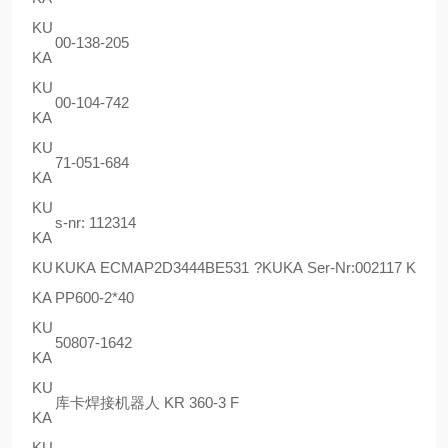
KU
00-138-205
KA
KU
00-104-742
KA
KU
71-051-684
KA
KU
s-nr: 112314
KA
KU
KUKA ECMAP2D3444BE531 ?KUKA Ser-Nr:002117 K
KA
PP600-2*40
KU
50807-1642
KA
KU
库卡焊接机器人 KR 360-3 F
KA
KU