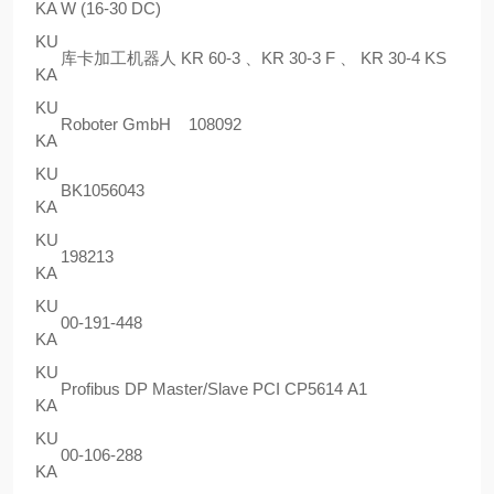
KA
W (16-30 DC)
KU
库卡加工机器人 KR 60-3 、KR 30-3 F 、 KR 30-4 KS
KA
KU
Roboter GmbH 108092
KA
KU
BK1056043
KA
KU
198213
KA
KU
00-191-448
KA
KU
Profibus DP Master/Slave PCI CP5614 A1
KA
KU
00-106-288
KA