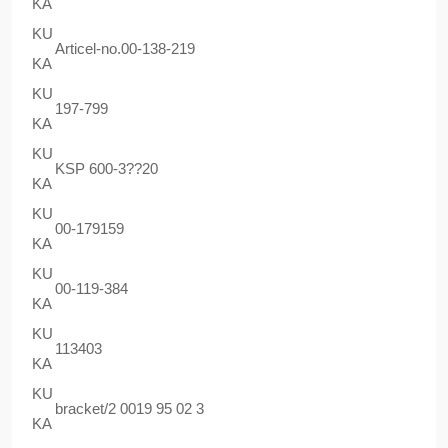
KA
KU
Articel-no.00-138-219
KA
KU
197-799
KA
KU
KSP 600-3??20
KA
KU
00-179159
KA
KU
00-119-384
KA
KU
113403
KA
KU
bracket/2 0019 95 02 3
KA