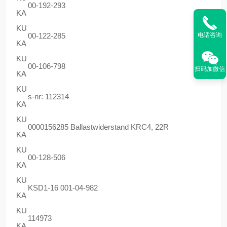
00-192-293
KA
KU
电话咨询
00-122-285
KA
KU
00-106-798
扫码加微信
KA
KU
s-nr: 112314
KA
KU
0000156285 Ballastwiderstand KRC4, 22R
KA
KU
00-128-506
KA
KU
KSD1-16 001-04-982
KA
KU
114973
KA