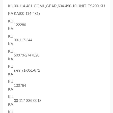
KU
00-114-481 COML,GEAR,604-490-10,UNIT TS200,KU
KA
KA(00-114-481)
KU
122286
KA
KU
00-117-344
KA
KU
50979-2747L20
KA
KU
s-nr:71-051-672
KA
KU
130764
KA
KU
00-117-336 0018
KA
KU