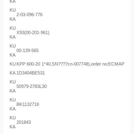
KA
KU
2-03-096-776
KA
KU
X93(00-201-961)
KA
KU
00-139-565
KA
KU
KPP 600-20 1*40,SN????cn-007748),order no:ECMAP
KA
1D3404BE531
KU
50979-2783L30
KA
KU
BK1132718
KA
KU
201843
KA