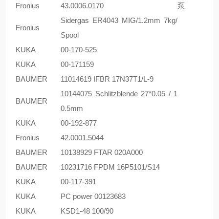
Fronius
43.0006.0170
泵
Sidergas ER4043 MIG/1.2mm 7kg/
Fronius
Spool
KUKA
00-170-525
KUKA
00-171159
BAUMER
11014619 IFBR 17N37T1/L-9
10144075 Schlitzblende 27*0.05 / 1
BAUMER
0.5mm
KUKA
00-192-877
Fronius
42.0001.5044
BAUMER
10138929 FTAR 020A000
BAUMER
10231716 FPDM 16P5101/S14
KUKA
00-117-391
KUKA
PC power 00123683
KUKA
KSD1-48 100/90