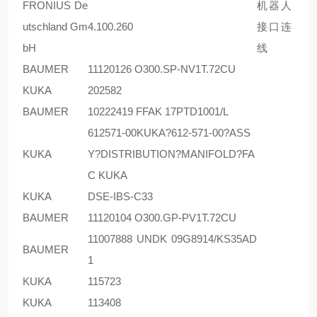
FRONIUS De
机器人
utschland Gm
4.100.260
接口连
bH
线
BAUMER
11120126 O300.SP-NV1T.72CU
KUKA
202582
BAUMER
10222419 FFAK 17PTD1001/L
612571-00KUKA?612-571-00?ASS
KUKA
Y?DISTRIBUTION?MANIFOLD?FA
C KUKA
KUKA
DSE-IBS-C33
BAUMER
11120104 O300.GP-PV1T.72CU
11007888 UNDK 09G8914/KS35AD
BAUMER
1
KUKA
115723
KUKA
113408