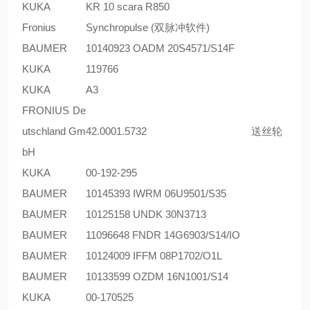
KUKA
KR 10 scara R850
Fronius
Synchropulse (双脉冲软件)
BAUMER
10140923 OADM 20S4571/S14F
KUKA
119766
KUKA
A3
FRONIUS De
utschland Gm
42.0001.5732
送丝轮
bH
KUKA
00-192-295
BAUMER
10145393 IWRM 06U9501/S35
BAUMER
10125158 UNDK 30N3713
BAUMER
11096648 FNDR 14G6903/S14/IO
BAUMER
10124009 IFFM 08P1702/O1L
BAUMER
10133599 OZDM 16N1001/S14
KUKA
00-170525