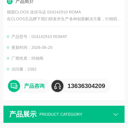
产品简介
德国CLOOS 送丝马达 024142910 ROMA
在CLOOS主品牌下我们研发并生产各种创新解决方案，行销四十
多个**。其中，我们的核心实力电弧焊在公司的三大基石中都占
据主导地位：机器人及焊接电源、自动化、客户服务。得益于QI
产品型号：024142910 ROMAT
NEO和QIROX两个子品牌，我们的产品范围涵盖了电弧焊技术的
所有领域。QINEO为适用于手动和自动应用的各种焊接电源，QI
更新时间：2026-06-25
ROX则为自动焊接和切割的机器人系统。
厂商性质：经销商
访问量：2382
13636304209
产品咨询
产品展示
PRODUCT CATEGORY