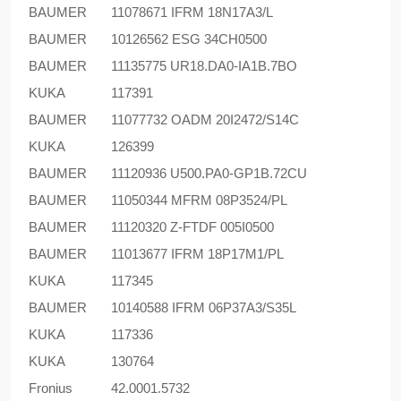
BAUMER
11078671 IFRM 18N17A3/L
BAUMER
10126562 ESG 34CH0500
BAUMER
11135775 UR18.DA0-IA1B.7BO
KUKA
117391
BAUMER
11077732 OADM 20I2472/S14C
KUKA
126399
BAUMER
11120936 U500.PA0-GP1B.72CU
BAUMER
11050344 MFRM 08P3524/PL
BAUMER
11120320 Z-FTDF 005I0500
BAUMER
11013677 IFRM 18P17M1/PL
KUKA
117345
BAUMER
10140588 IFRM 06P37A3/S35L
KUKA
117336
KUKA
130764
Fronius
42.0001.5732