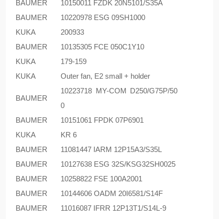
BAUMER
10150011 FZDK 20N5101/S35A
BAUMER
10220978 ESG 09SH1000
KUKA
200933
BAUMER
10135305 FCE 050C1Y10
KUKA
179-159
KUKA
Outer fan, E2 small + holder
10223718 MY-COM D250/G75P/50
BAUMER
0
BAUMER
10151061 FPDK 07P6901
KUKA
KR 6
BAUMER
11081447 IARM 12P15A3/S35L
BAUMER
10127638 ESG 32S/KSG32SH0025
BAUMER
10258822 FSE 100A2001
BAUMER
10144606 OADM 20I6581/S14F
BAUMER
11016087 IFRR 12P13T1/S14L-9